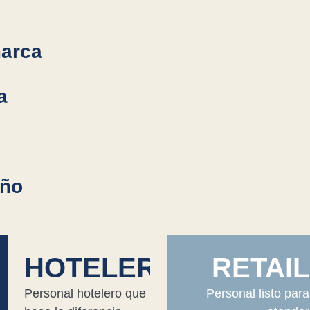
marca
a
eño
A
HOTELERIA
RETAIL
Personal hotelero que
Personal listo para