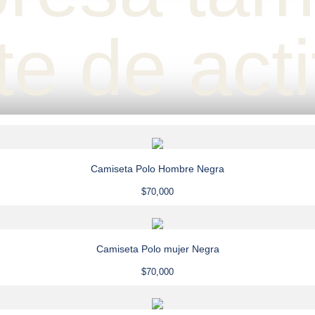
corporativo que
te de act
impulsa tu marca
Descubre las opciones que
tenemos para ti
Camiseta Polo Hombre Negra
$
70,000
Camiseta Polo mujer Negra
$
70,000