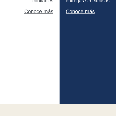
confiables
entregas sin excusas
Conoce más
Conoce más