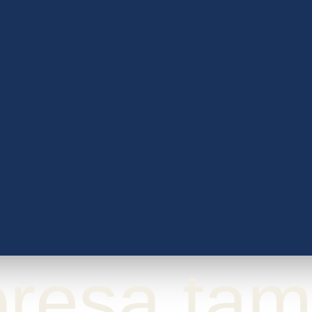
resa tam
Vestuario